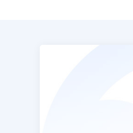
La dottoressa mi 
a capire la mia 