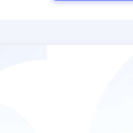
ha messo subito a mio agio e grazie al suo a
sofferenza e la consiglierei a tutte le pers