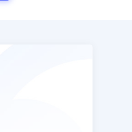
iuto sono riuscita
one che non hanno