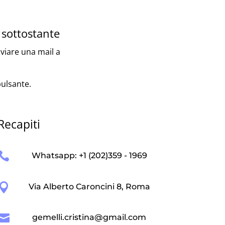
 sottostante
nviare una mail a
pulsante.
Recapiti

Whatsapp: +1 (202)359 - 1969

Via Alberto Caroncini 8, Roma

gemelli.cristina@gmail.com