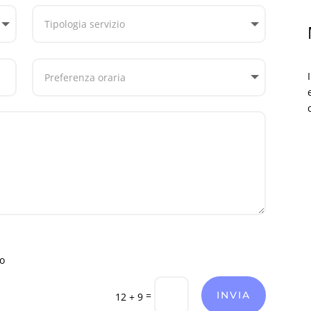
to
=
INVIA
12 + 9