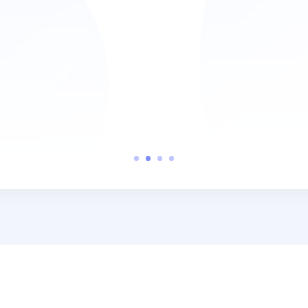
ra trovato una dottoressa in grado di capirl
Recensione Mio Dottore.