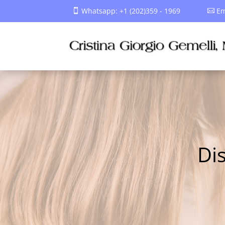
Whatsapp: +1 (202)359 - 1969
Em
Di